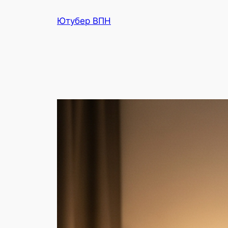
Перейти
Ютубер ВПН
к
содержимому