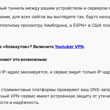
ный туннель между вашим устройством и сервером в
ании, для всех сайтов вы выглядите так, будто нахо
есплатному просмотру Уимблдона, а ESPN+ в США по
ез «блэкаутов»? Включите
Youtuber VPN
.
елают это возможным:
IP-адрес маскируется, и сервис видит только IP-ад
стриминговые платформы проверяют ваш DNS-запро
ный VPN-сервис имеет встроенную защиту от утече
сти и надёжность.