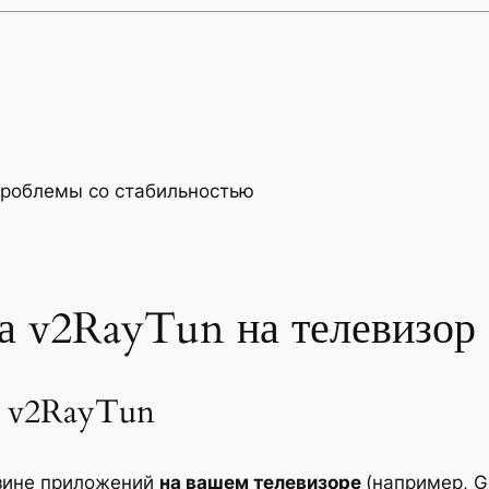
проблемы со стабильностью
ка v2RayTun на телевизор
я v2RayTun
зине приложений
на вашем телевизоре
(например, G