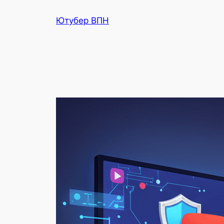
Перейти
Ютубер ВПН
к
содержимому