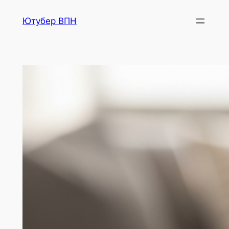
Перейти
Ютубер ВПН
к
содержимому