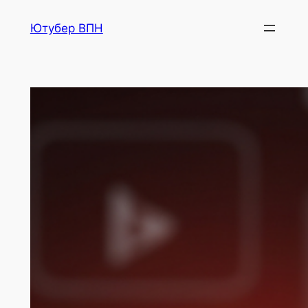
Перейти
Ютубер ВПН
к
содержимому